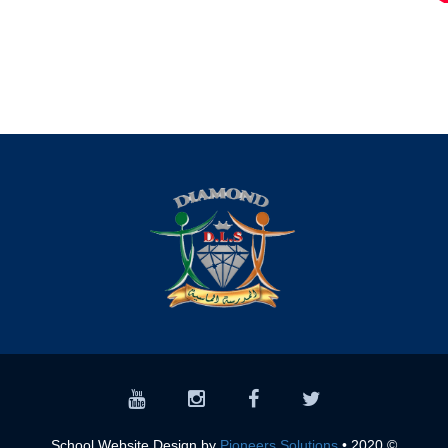
Pioneers Solutions
© 2020 • School Website Design by